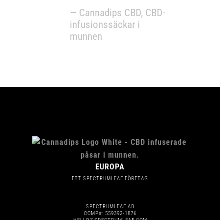
— Cannadips CBD, CBD-
infusionssäckar i
munnen
EUROPA
ETT SPECTRUMLEAF FÖRETAG
SPECTRUMLEAF AB
COMP#: 559392-1876