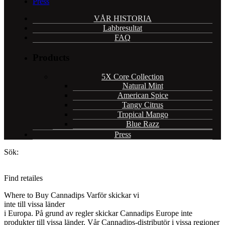
Press
VÅR HISTORIA
Labbresultat
FAQ
Products
5X Core Collection
Natural Mint
American Spice
Tangy Citrus
Tropical Mango
Blue Razz
Press
Sök:
Find retailes
Where to Buy Cannadips
Varför skickar vi
inte till vissa länder
i Europa.
På grund av regler skickar Cannadips Europe inte
produkter till vissa länder. Vår Cannadips-distributör i vissa regioner