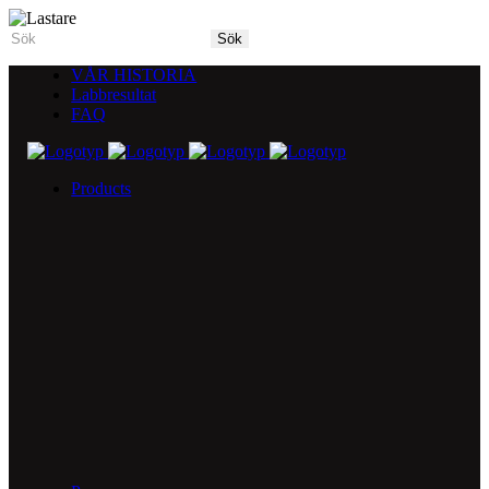
VÅR HISTORIA
Labbresultat
FAQ
Products
5X Core Collection
Natural Mint
American Spice
Tangy Citrus
Tropical Mango
Blue Razz