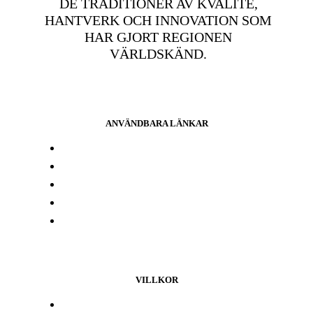
DE TRADITIONER AV KVALITÉ,
HANTVERK OCH INNOVATION SOM
HAR GJORT REGIONEN
VÄRLDSKÄND.
ANVÄNDBARA LÄNKAR
Press och media
Labbresultat
Hitta din butik
Någon annanstans i Europa
Kontakta oss
VILLKOR
Lojalitetsprogram