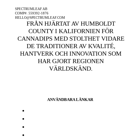
SPECTRUMLEAF AB
COMP#: 559392-1876
HELLO@SPECTRUMLEAF.COM
FRÅN HJÄRTAT AV HUMBOLDT
COUNTY I KALIFORNIEN FÖR
CANNADIPS MED STOLTHET VIDARE
DE TRADITIONER AV KVALITÉ,
HANTVERK OCH INNOVATION SOM
HAR GJORT REGIONEN
VÄRLDSKÄND.
ANVÄNDBARA LÄNKAR
Press och media
Labbresultat
Hitta din butik
Någon annanstans i Europa