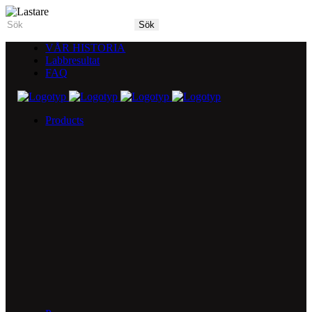
VÅR HISTORIA
Labbresultat
FAQ
Products
5X Core Collection
Natural Mint
American Spice
Tangy Citrus
Tropical Mango
Blue Razz