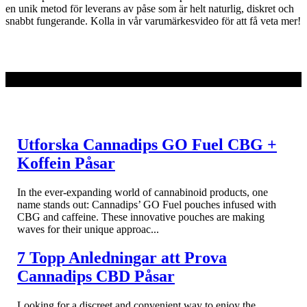
en unik metod för leverans av påse som är helt naturlig, diskret och
snabbt fungerande. Kolla in vår varumärkesvideo för att få veta mer!
LÄS MER
Utforska Cannadips GO Fuel CBG +
Koffein Påsar
In the ever-expanding world of cannabinoid products, one
name stands out: Cannadips’ GO Fuel pouches infused with
CBG and caffeine. These innovative pouches are making
waves for their unique approac...
7 Topp Anledningar att Prova
Cannadips CBD Påsar
Looking for a discreet and convenient way to enjoy the