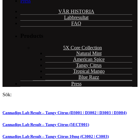
Press
VÅR HISTORIA
Labbresultat
FAQ
Products
5X Core Collection
Natural Mint
American Spice
Tangy Citrus
Tropical Mango
Blue Razz
Press
Sök:
Cannadips Lab Result – Tangy Citrus (D3001 | D3002 | D3003 | D3004)
Cannadips Lab Result – Tangy Citrus (5ECT001)
Cannadips Lab Result – Tangy Citrus 10mg (C3002 | C3003)