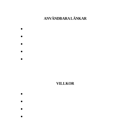
ANVÄNDBARA LÄNKAR
Press och media
Labbresultat
Hitta din butik
Någon annanstans i Europa
Kontakta oss
VILLKOR
Lojalitetsprogram
Integritetspolicy
Återbetalningspolicy
Användarvillkor