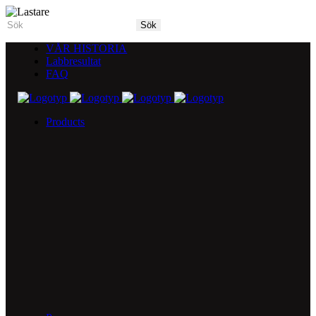
VÅR HISTORIA
Labbresultat
FAQ
Products
5X Core Collection
Natural Mint
American Spice
Tangy Citrus
Tropical Mango
Blue Razz