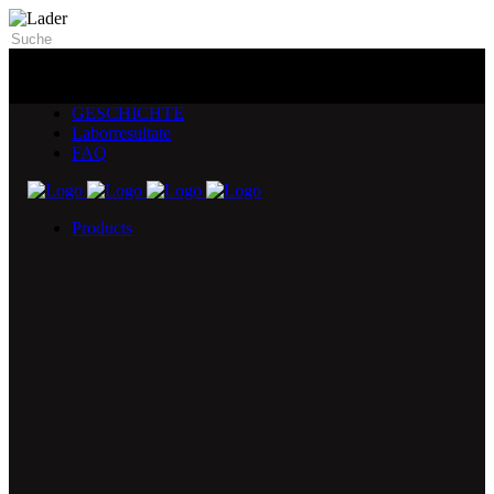
GESCHICHTE
Laborresultate
FAQ
Products
5X Core Collection
Natural Mint
American Spice
Tangy Citrus
Tropical Mango
Blue Razz