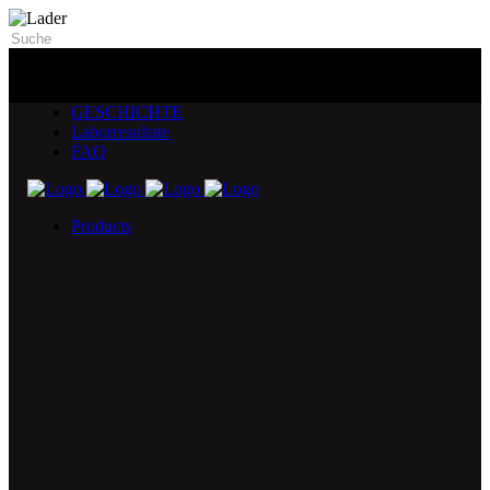
GESCHICHTE
Laborresultate
FAQ
Products
5X Core Collection
Natural Mint
American Spice
Tangy Citrus
Tropical Mango
Blue Razz