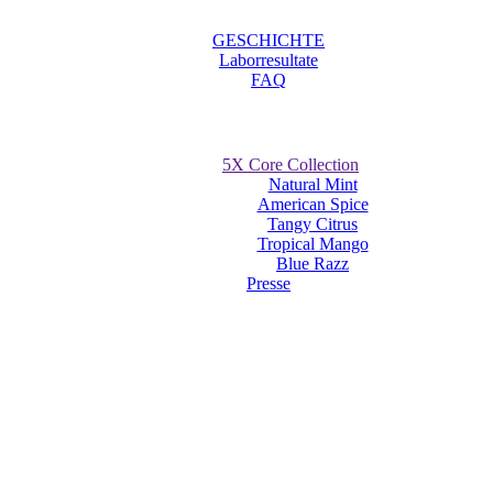
GESCHICHTE
Laborresultate
FAQ
5X Core Collection
Natural Mint
American Spice
Tangy Citrus
Tropical Mango
Blue Razz
Presse