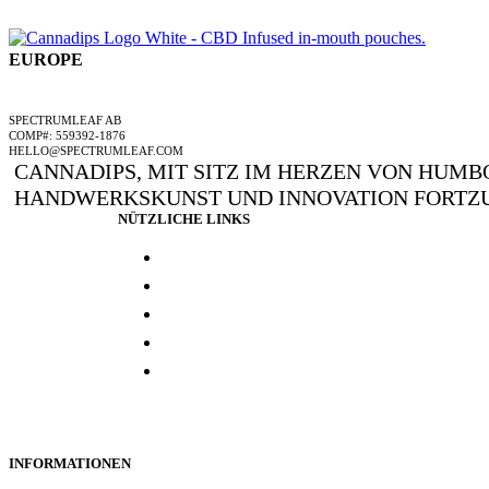
EUROPE
EIN SPECTRUMLEAF-UNTERNEHMEN
SPECTRUMLEAF AB
COMP#: 559392-1876
HELLO@SPECTRUMLEAF.COM
CANNADIPS, MIT SITZ IM HERZEN VON HUMBO
HANDWERKSKUNST UND INNOVATION FORTZU
NÜTZLICHE LINKS
Presse und media
Laborresultate
Händlersuche
Woanders kaufen
Kontakt
INFORMATIONEN