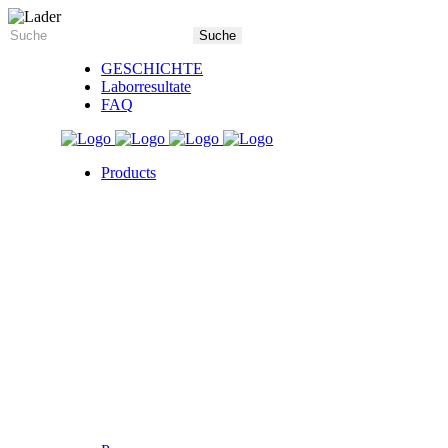
GESCHICHTE
Laborresultate
FAQ
Products
5X Core Collection
Natural Mint
American Spice
Tangy Citrus
Tropical Mango
Blue Razz