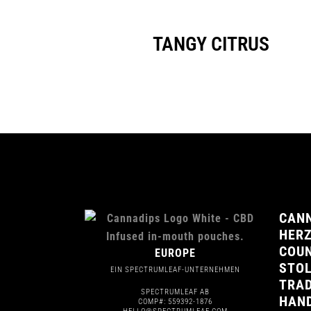
TANGY CITRUS
CANN
HER
COUN
EUROPE
STOL
EIN SPECTRUMLEAF-UNTERNEHMEN
TRAD
SPECTRUMLEAF AB
HAN
COMP#: 559392-1876