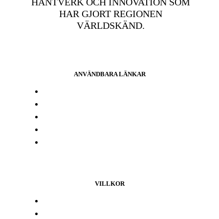
HANTVERK OCH INNOVATION SOM
HAR GJORT REGIONEN
VÄRLDSKÄND.
ANVÄNDBARA LÄNKAR
Press och media
Labbresultat
Hitta din butik
Någon annanstans i Europa
Kontakta oss
VILLKOR
Lojalitetsprogram
Integritetspolicy