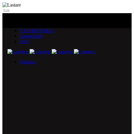
VÅR HISTORIA
Labbresultat
FAQ
Products
5X Core Collection
Natural Mint
American Spice
Tangy Citrus
Tropical Mango
Blue Razz