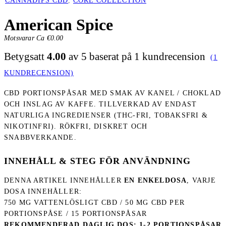
CANNADIPS CBD
,
CORE COLLECTION
American Spice
Motsvarar Ca €
0.00
Betygsatt
4.00
av 5 baserat på
1
kundrecension
(
1
KUNDRECENSION)
CBD PORTIONSPÅSAR MED SMAK AV KANEL / CHOKLAD
OCH INSLAG AV KAFFE. TILLVERKAD AV ENDAST
NATURLIGA INGREDIENSER (THC-FRI, TOBAKSFRI &
NIKOTINFRI). RÖKFRI, DISKRET OCH
SNABBVERKANDE.
INNEHÅLL & STEG FÖR ANVÄNDNING
DENNA ARTIKEL INNEHÅLLER
EN ENKELDOSA
, VARJE
DOSA INNEHÅLLER:
750 MG VATTENLÖSLIGT CBD / 50 MG CBD PER
PORTIONSPÅSE / 15 PORTIONSPÅSAR
REKOMMENDERAD DAGLIG DOS: 1-2 PORTIONSPÅSAR