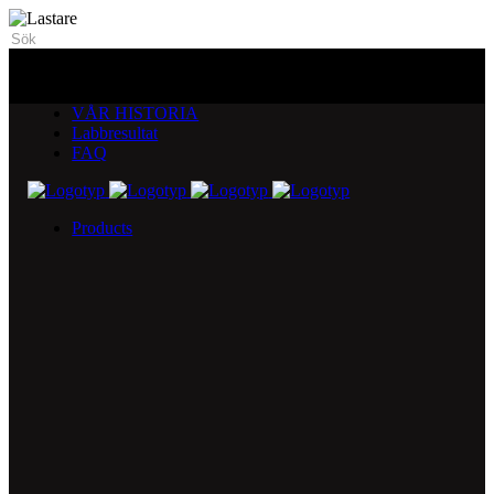
VÅR HISTORIA
Labbresultat
FAQ
Products
5X Core Collection
Natural Mint
American Spice
Tangy Citrus
Tropical Mango
Blue Razz