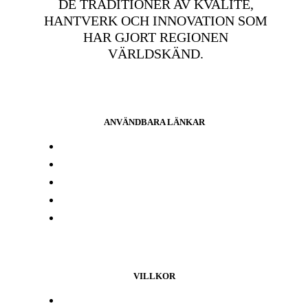
DE TRADITIONER AV KVALITÉ,
HANTVERK OCH INNOVATION SOM
HAR GJORT REGIONEN
VÄRLDSKÄND.
ANVÄNDBARA LÄNKAR
Press och media
Labbresultat
Hitta din butik
Någon annanstans i Europa
Kontakta oss
VILLKOR
Lojalitetsprogram