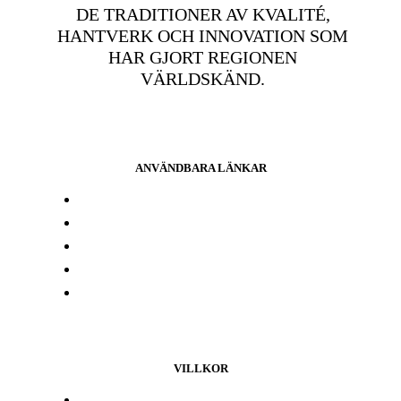
DE TRADITIONER AV KVALITÉ,
HANTVERK OCH INNOVATION SOM
HAR GJORT REGIONEN
VÄRLDSKÄND.
ANVÄNDBARA LÄNKAR
Press och media
Labbresultat
Hitta din butik
Någon annanstans i Europa
Kontakta oss
VILLKOR
Lojalitetsprogram