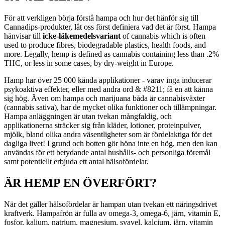
För att verkligen börja förstå hampa och hur det hänför sig till
Cannadips-produkter, låt oss först definiera vad det är först. Hampa
hänvisar till
icke-läkemedelsvariant
of cannabis which is often
used to produce fibres, biodegradable plastics, health foods, and
more. Legally, hemp is defined as cannabis containing less than .2%
THC, or less in some cases, by dry-weight in Europe.
Hamp har över 25 000 kända applikationer - varav inga inducerar
psykoaktiva effekter, eller med andra ord & #8211; få en att känna
sig hög. Även om hampa och marijuana båda är cannabisväxter
(cannabis sativa), har de mycket olika funktioner och tillämpningar.
Hampa anläggningen är utan tvekan mångfaldig, och
applikationerna sträcker sig från kläder, lotioner, proteinpulver,
mjölk, bland olika andra väsentligheter som är fördelaktiga för det
dagliga livet! I grund och botten gör höna inte en hög, men den kan
användas för ett betydande antal hushålls- och personliga föremål
samt potentiellt erbjuda ett antal hälsofördelar.
ÄR HEMP EN ÖVERFÖRT?
När det gäller hälsofördelar är hampan utan tvekan ett näringsdrivet
kraftverk. Hampafrön är fulla av omega-3, omega-6, järn, vitamin E,
fosfor, kalium, natrium, magnesium, svavel, kalcium, järn, vitamin