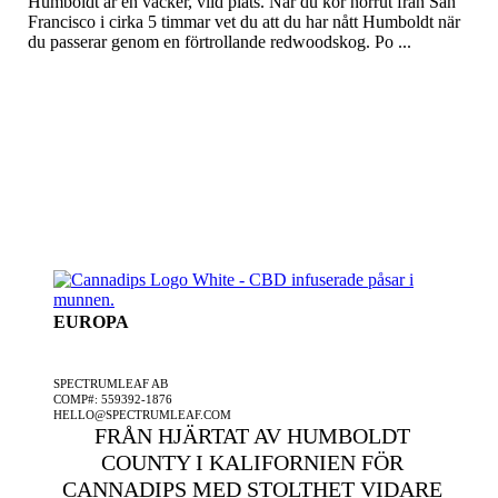
Humboldt är en vacker, vild plats. När du kör norrut från San
Francisco i cirka 5 timmar vet du att du har nått Humboldt när
du passerar genom en förtrollande redwoodskog. Po ...
EUROPA
ETT SPECTRUMLEAF FÖRETAG
SPECTRUMLEAF AB
COMP#: 559392-1876
HELLO@SPECTRUMLEAF.COM
FRÅN HJÄRTAT AV HUMBOLDT
COUNTY I KALIFORNIEN FÖR
CANNADIPS MED STOLTHET VIDARE