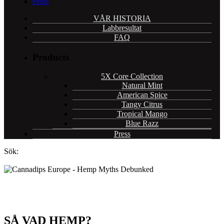
Press
VÅR HISTORIA
Labbresultat
FAQ
Products
5X Core Collection
Natural Mint
American Spice
Tangy Citrus
Tropical Mango
Blue Razz
Press
Sök:
VAD ÄR HAMPA?
SÅ VAD HEMP?