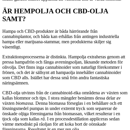
ÄR HEMPOLJA OCH CBD-OLJA
SAMT?
Hampa och CBD-produkter är båda härrörande från
cannabisplantor, och båda kan erhållas från antingen industriella
hampa eller marijuana-stammar, men produkterna skiljer sig
väsentligt.
Extraktionsprocesserna är distinkta. Hampolja extraheras genom att
pressa hampafrön och fånga avreningsoljan, liknande metoden för
olivolja. Det finns inga cannabinoider som naturligt förekommer i
frönen, och det är sällsynt att hampaolja innehåller cannabinoider
som CBD alls. Istället har dessa små frön andra fantastiska
näringsämnen.
CBD-olja utvinns från de cannabinoid-rika områdena av växten som
kallas blommor och tips. I stora mängder benämns dessa delar av
växten
biomassa
. Denna biomassa förseglas i en behållare och ett
lösningsmedel pumpas in under extremt tryck som separerar de
önskade oljiga föreningarna från biomassan, vilket resulterar i en
tjock olja som kallas
rå
. I en processdestillation appliceras sedan
värme metodiskt på råoljan för att koka bort de oönskade
föreningarna. Resultatet är en mer ren olja,