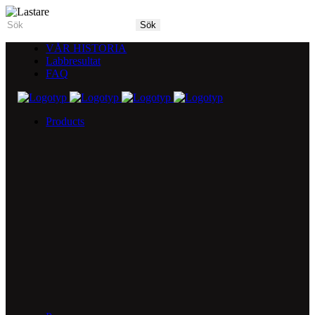
VÅR HISTORIA
Labbresultat
FAQ
Products
5X Core Collection
Natural Mint
American Spice
Tangy Citrus
Tropical Mango
Blue Razz