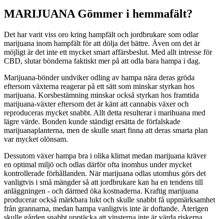
MARIJUANA Gömmer i hemmafält?
Det har varit viss oro kring hampfält och jordbrukare som odlar
marijuana inom hampfält för att dölja det bättre. Även om det är
möjligt är det inte ett mycket smart affärsbeslut. Med allt intresse för
CBD, slutar bönderna faktiskt mer på att odla bara hampa i dag.
Marijuana-bönder undviker odling av hampa nära deras gröda
eftersom växterna reagerar på ett sätt som minskar styrkan hos
marijuana. Korsbestämning minskar också styrkan hos framtida
marijuana-växter eftersom det är känt att cannabis växer och
reproduceras mycket snabbt. Allt detta resulterar i marihuana med
lägre värde. Bonden kunde ständigt ersätta de förfalskade
marijuanaplanterna, men de skulle snart finna att deras smarta plan
var mycket olönsam.
Dessutom växer hampa bra i olika klimat medan marijuana kräver
en optimal miljö och odlas därför ofta inomhus under mycket
kontrollerade förhållanden. När marijuana odlas utomhus görs det
vanligtvis i små mängder så att jordbrukare kan ha en tendens till
anläggningen - och därmed öka kostnaderna. Kraftig marijuana
producerar också märkbara lukt och skulle snabbt få uppmärksamhet
från grannarna, medan hampa vanligtvis inte är doftande. Återigen
skulle gården snabbt upptäcka att vinsterna inte är värda riskerna.