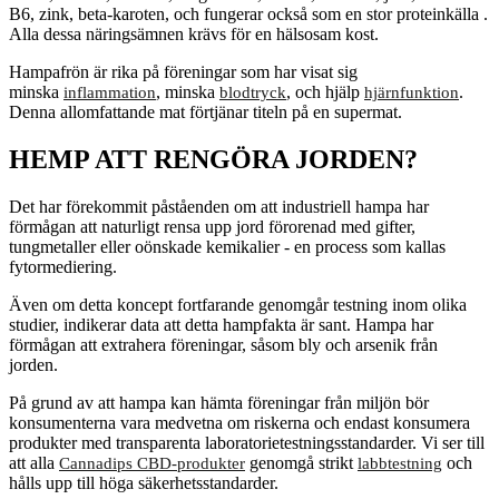
B6, zink, beta-karoten, och fungerar också som en stor proteinkälla .
Alla dessa näringsämnen krävs för en hälsosam kost.
Hampafrön är rika på föreningar som har visat sig
minska
, minska
, och hjälp
.
inflammation
blodtryck
hjärnfunktion
Denna allomfattande mat förtjänar titeln på en supermat.
HEMP ATT RENGÖRA JORDEN?
Det har förekommit påståenden om att industriell hampa har
förmågan att naturligt rensa upp jord förorenad med gifter,
tungmetaller eller oönskade kemikalier - en process som kallas
fytormediering.
Även om detta koncept fortfarande genomgår testning inom olika
studier, indikerar data att detta hampfakta är sant. Hampa har
förmågan att extrahera föreningar, såsom bly och arsenik från
jorden.
På grund av att hampa kan hämta föreningar från miljön bör
konsumenterna vara medvetna om riskerna och endast konsumera
produkter med transparenta laboratorietestningsstandarder. Vi ser till
att alla
genomgå strikt
och
Cannadips CBD-produkter
labbtestning
hålls upp till höga säkerhetsstandarder.