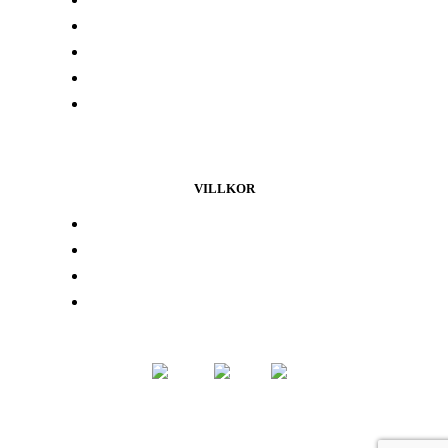
Labbresultat
Hitta din butik
Någon annanstans i Europa
Kontakta oss
VILLKOR
Lojalitetsprogram
Integritetspolicy
Återbetalningspolicy
Användarvillkor