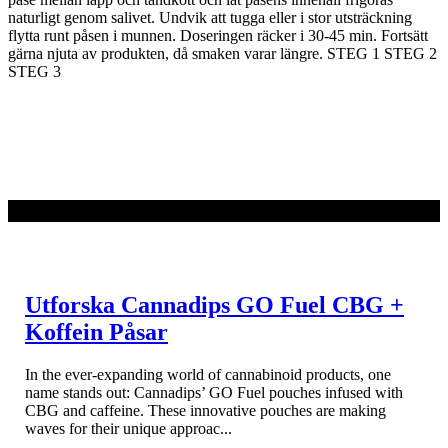
naturligt genom salivet. Undvik att tugga eller i stor utsträckning
flytta runt påsen i munnen.
Doseringen räcker i 30-45 min. Fortsätt
gärna njuta av produkten, då smaken varar längre.
STEG 1
STEG 2
STEG 3
LÄS MER
Utforska Cannadips GO Fuel CBG +
Koffein Påsar
In the ever-expanding world of cannabinoid products, one
name stands out: Cannadips’ GO Fuel pouches infused with
CBG and caffeine. These innovative pouches are making
waves for their unique approac...