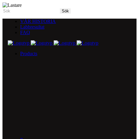
VÅR HISTORIA
Labbresultat
FAQ
Products
5X Core Collection
Natural Mint
American Spice
Tangy Citrus
Tropical Mango
Blue Razz