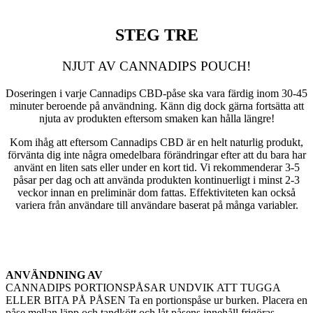
STEG TRE
NJUT AV CANNADIPS POUCH!
Doseringen i varje Cannadips CBD-påse ska vara färdig inom 30-45
minuter beroende på användning. Känn dig dock gärna fortsätta att
njuta av produkten eftersom smaken kan hålla längre!
Kom ihåg att eftersom Cannadips CBD är en helt naturlig produkt,
förvänta dig inte några omedelbara förändringar efter att du bara har
använt en liten sats eller under en kort tid. Vi rekommenderar 3-5
påsar per dag och att använda produkten kontinuerligt i minst 2-3
veckor innan en preliminär dom fattas. Effektiviteten kan också
variera från användare till användare baserat på många variabler.
ANVÄNDNING AV
CANNADIPS PORTIONSPÅSAR
UNDVIK ATT TUGGA
ELLER BITA PÅ PÅSEN
Ta en portionspåse ur burken.
Placera en
påse mellan läpp och tandkött och låt påsens innehåll frigöras