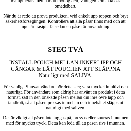
manipulerats med när du mottog den, vänligen kontakta oss
omedelbart.
När du är redo att prova produkten, vrid enkelt upp toppen och bryt
säkerhetsförseglingen. Kontrollera att alla påsar finns med och att
inget är trasigt. Ta sedan en påse för användning.
STEG TVÅ
INSTÄLL POUCH MELLAN INNERLIPP OCH
GÅNGAR & LÅT POUCHEN ATT SLÄPPNA
Naturligt med SALIVA.
För vanliga Snus-användare bör detta steg vara mycket intuitivt och
naturligt. För användare som aldrig har använt en produkt i detta
format, sätt in den önskade påsen mellan din inre övre läpp och
tandkött, så att påsen pressas in mellan och innehållet släpps ut
naturligt med saliven.
Det är viktigt att påsen inte tuggas på, pressas eller snurras i munnen
med för mycket tryck. Detta kan leda till att påsen rivs i munnen.