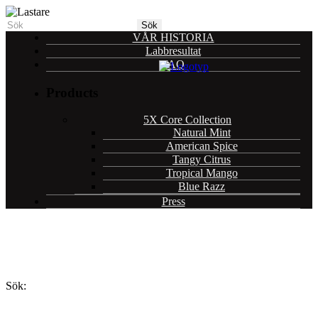
VÅR HISTORIA
Labbresultat
FAQ
Products
5X Core Collection
Natural Mint
American Spice
Tangy Citrus
Tropical Mango
Blue Razz
Press
Sök: