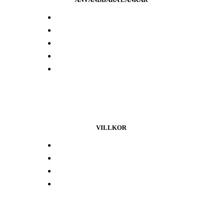
Press och media
Labbresultat
Hitta din butik
Någon annanstans i Europa
Kontakta oss
VILLKOR
Lojalitetsprogram
Integritetspolicy
Återbetalningspolicy
Användarvillkor