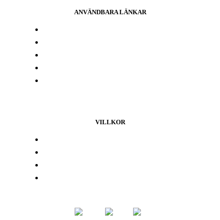
ANVÄNDBARA LÄNKAR
Press och media
Labbresultat
Hitta din butik
Någon annanstans i Europa
Kontakta oss
VILLKOR
Lojalitetsprogram
Integritetspolicy
Återbetalningspolicy
Användarvillkor