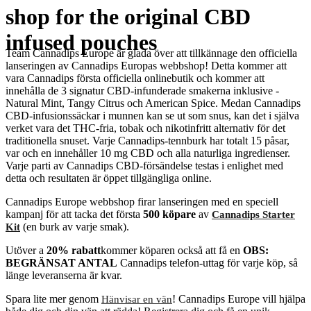
shop for the original CBD
infused pouches
Team Cannadips Europe är glada över att tillkännage den officiella
lanseringen av Cannadips Europas webbshop! Detta kommer att
vara Cannadips första officiella onlinebutik och kommer att
innehålla de 3 signatur CBD-infunderade smakerna inklusive -
Natural Mint, Tangy Citrus och American Spice. Medan Cannadips
CBD-infusionssäckar i munnen kan se ut som snus, kan det i själva
verket vara det THC-fria, tobak och nikotinfritt alternativ för det
traditionella snuset. Varje Cannadips-tennburk har totalt 15 påsar,
var och en innehåller 10 mg CBD och alla naturliga ingredienser.
Varje parti av Cannadips CBD-försändelse testas i enlighet med
detta och resultaten är öppet tillgängliga online.
Cannadips Europe webbshop firar lanseringen med en speciell
kampanj för att tacka det första
500 köpare
av
Cannadips Starter
(en burk av varje smak).
Kit
Utöver a
20% rabatt
kommer köparen också att få en
OBS:
BEGRÄNSAT ANTAL
Cannadips telefon-uttag för varje köp, så
länge leveranserna är kvar.
Spara lite mer genom
! Cannadips Europe vill hjälpa
Hänvisar en vän