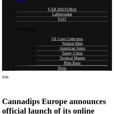
Press
VÅR HISTORIA
Labbresultat
FAQ
Products
5X Core Collection
Natural Mint
American Spice
Tangy Citrus
Tropical Mango
Blue Razz
Press
Sök:
Cannadips Europe announces
official launch of its online