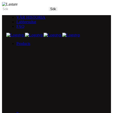
VÅR HISTORIA
Labbresultat
FAQ
Products
5X Core Collection
Natural Mint
American Spice
Tangy Citrus
Tropical Mango
Blue Razz