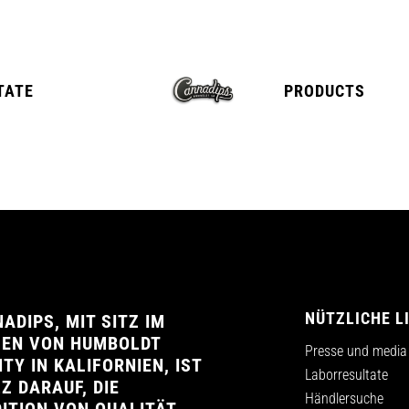
TATE
PRODUCTS
E
TANGY CITRUS
TROPICA
NÜTZLICHE L
ADIPS, MIT SITZ IM
ZEN VON HUMBOLDT
Presse und media
TY IN KALIFORNIEN, IST
Laborresultate
Z DARAUF, DIE
Händlersuche