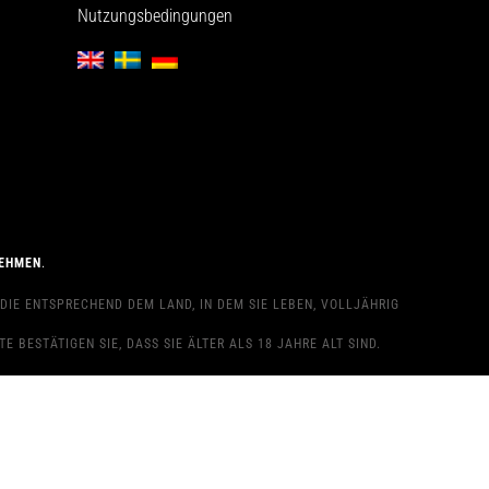
Nutzungsbedingungen
EHMEN
.
E ENTSPRECHEND DEM LAND, IN DEM SIE LEBEN, VOLLJÄHRIG S
 BESTÄTIGEN SIE, DASS SIE ÄLTER ALS 18 JAHRE ALT SIND.