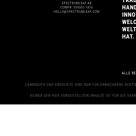
TRAD
SPECTRUMLEAF AB
HAN
COMP#: 559392-1876
HELLO@SPECTRUMLEAF.COM
INNO
WELC
WEL
HAT.
ALLE R
CANNADIPS-CBD-PRODUKTE SIND NUR FÜR ERWACHSENE BESTIMM
KEINER DER HIER VORGESTELLTEN INHALTE IST FÜR DIE VER