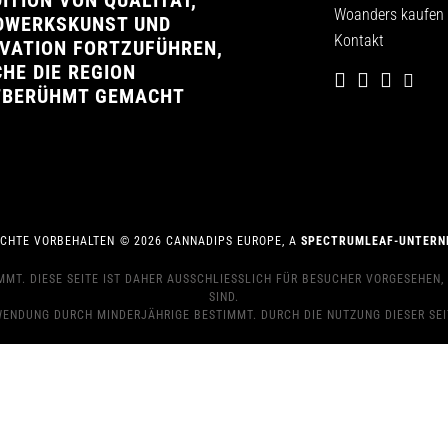
ITION VON QUALITÄT,
Woanders kaufen
DWERKSKUNST UND
Kontakt
VATION FORTZUFÜHREN,
HE DIE REGION
TBERÜHMT GEMACHT
ECHTE VORBEHALTEN
©
2026
CANNADIPS EUROPE, A
SPECTRUMLEAF-UNTERN
T. DIESE SEITE IST DAHER AUSSCHLIESSLICH FÜR BESUCHER VORGESEHEN, DI
IND.
WENDUNG DURCH MINDERJÄHRIGE BESTIMMT. DURCH DIE NUTZUNG DIESER SEITE