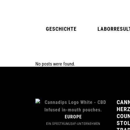
GESCHICHTE
LABORRESUL
No posts were found.
NATURAL MINT
AMERICAN SPIC
FAQ
CANN
HER
COUN
EUROPE
STOL
EIN SPECTRUMLEAF-UNTERNEHMEN