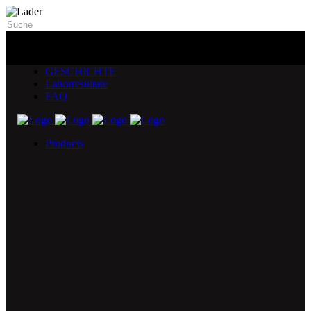
GESCHICHTE
Laborresultate
FAQ
Products
5X Core Collection
Natural Mint
American Spice
Tangy Citrus
Tropical Mango
Blue Razz