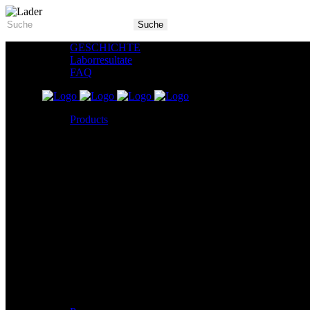
GESCHICHTE
Laborresultate
FAQ
Products
5X Core Collection
Natural Mint
American Spice
Tangy Citrus
Tropical Mango
Blue Razz