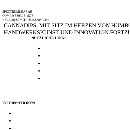
EIN SPECTRUMLEAF-UNTERNEHMEN
SPECTRUMLEAF AB
COMP#: 559392-1876
HELLO@SPECTRUMLEAF.COM
CANNADIPS, MIT SITZ IM HERZEN VON HUMBO
HANDWERKSKUNST UND INNOVATION FORTZU
NÜTZLICHE LINKS
Presse und media
Laborresultate
Händlersuche
Woanders kaufen
Kontakt
INFORMATIONEN
Treueprogramm
Datenschutz
Rückerstattung