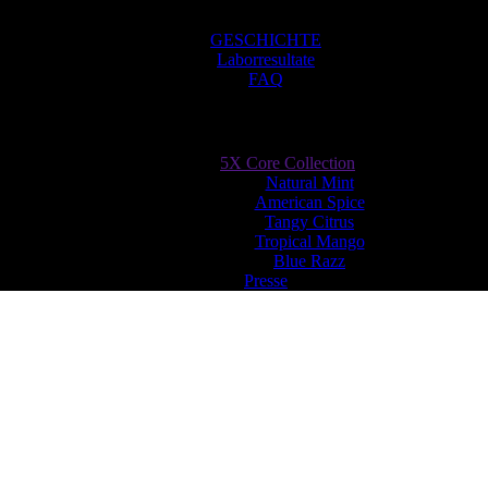
GESCHICHTE
Laborresultate
FAQ
5X Core Collection
Natural Mint
American Spice
Tangy Citrus
Tropical Mango
Blue Razz
Presse