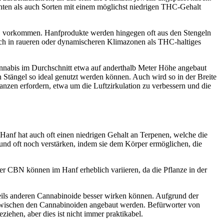
hten als auch Sorten mit einem möglichst niedrigen THC-Gehalt
C vorkommen. Hanfprodukte werden hingegen oft aus den Stengeln
uch in raueren oder dynamischeren Klimazonen als THC-haltiges
nnabis im Durchschnitt etwa auf anderthalb Meter Höhe angebaut
n Stängel so ideal genutzt werden können. Auch wird so in der Breite
nzen erfordern, etwa um die Luftzirkulation zu verbessern und die
anf hat auch oft einen niedrigen Gehalt an Terpenen, welche die
 und oft noch verstärken, indem sie dem Körper ermöglichen, die
r CBN können im Hanf erheblich variieren, da die Pflanze in der
eils anderen Cannabinoide besser wirken können. Aufgrund der
ht zwischen den Cannabinoiden angebaut werden. Befürworter von
ehen, aber dies ist nicht immer praktikabel.