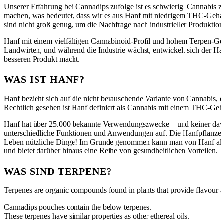
Unserer Erfahrung bei Cannadips zufolge ist es schwierig, Cannabis
machen, was bedeutet, dass wir es aus Hanf mit niedrigem THC-Gehalt
sind nicht groß genug, um die Nachfrage nach industrieller Produktio
Hanf mit einem vielfältigen Cannabinoid-Profil und hohem Terpen-Geh
Landwirten, und während die Industrie wächst, entwickelt sich der
besseren Produkt macht.
WAS IST HANF?
Hanf bezieht sich auf die nicht berauschende Variante von Cannabis,
Rechtlich gesehen ist Hanf definiert als Cannabis mit einem THC-Ge
Hanf hat über 25.000 bekannte Verwendungszwecke – und keiner davo
unterschiedliche Funktionen und Anwendungen auf. Die Hanfpflanze ist
Leben nützliche Dinge! Im Grunde genommen kann man von Hanf also 
und bietet darüber hinaus eine Reihe von gesundheitlichen Vorteilen.
WAS SIND TERPENE?
Terpenes are organic compounds found in plants that provide flavour 
Cannadips pouches contain the below terpenes.
These terpenes have similar properties as other ethereal oils.