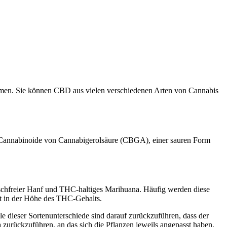
ommen. Sie können CBD aus vielen verschiedenen Arten von Cannabis
re Cannabinoide von Cannabigerolsäure (CBGA), einer sauren Form
schfreier Hanf und THC-haltiges Marihuana. Häufig werden diese
gt in der Höhe des THC-Gehalts.
e dieser Sortenunterschiede sind darauf zurückzuführen, dass der
 zurückzuführen, an das sich die Pflanzen jeweils angepasst haben.