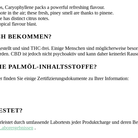
s, Caryophyllene packs a powerful refreshing flavour.
e in the air; these fresh, piney smell are thanks to pinene.
as distinct citrus notes.
pical flavour blast.
SCH BEKOMMEN?
tellt und sind THC-frei. Einige Menschen sind möglicherweise besor
rden. CBD ist jedoch nicht psychoaktiv und kann daher keinerlei Raus
IE PALMÖL-INHALTSSTOFFE?
er finden Sie einige Zertifizierungsdokumente zu Ihrer Information:
ESTET?
leistet durch umfassende Labortests jeder Produktcharge und deren Bere
Laborergebnissen
.