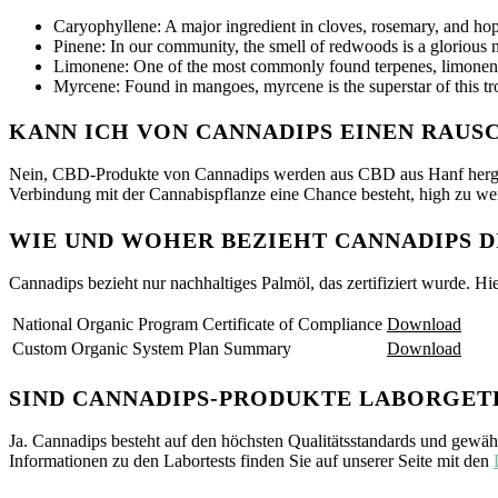
Caryophyllene: A major ingredient in cloves, rosemary, and hop
Pinene: In our community, the smell of redwoods is a glorious not
Limonene: One of the most commonly found terpenes, limonene h
Myrcene: Found in mangoes, myrcene is the superstar of this tro
KANN ICH VON CANNADIPS EINEN RAU
Nein, CBD-Produkte von Cannadips werden aus CBD aus Hanf herges
Verbindung mit der Cannabispflanze eine Chance besteht, high zu we
WIE UND WOHER BEZIEHT CANNADIPS D
Cannadips bezieht nur nachhaltiges Palmöl, das zertifiziert wurde. Hi
National Organic Program Certificate of Compliance
Download
Custom Organic System Plan Summary
Download
SIND CANNADIPS-PRODUKTE LABORGET
Ja. Cannadips besteht auf den höchsten Qualitätsstandards und gewähr
Informationen zu den Labortests finden Sie auf unserer Seite mit den