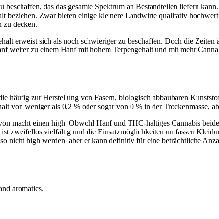
 zu beschaffen, das das gesamte Spektrum an Bestandteilen liefern ka
 beziehen. Zwar bieten einige kleinere Landwirte qualitativ hochwertig
n zu decken.
alt erweist sich als noch schwieriger zu beschaffen. Doch die Zeiten
 Hanf weiter zu einem Hanf mit hohem Terpengehalt und mit mehr Can
 die häufig zur Herstellung von Fasern, biologisch abbaubaren Kunsts
halt von weniger als 0,2 % oder sogar von 0 % in der Trockenmasse, ab
n macht einen high. Obwohl Hanf und THC-haltiges Cannabis beides Pf
 zweifellos vielfältig und die Einsatzmöglichkeiten umfassen Kleidung
nicht high werden, aber er kann definitiv für eine beträchtliche An
and aromatics.