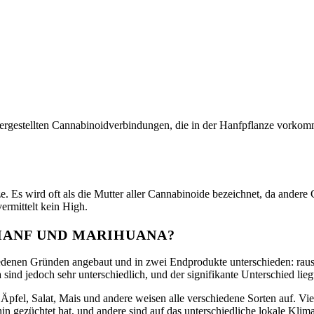
 hergestellten Cannabinoidverbindungen, die in der Hanfpflanze vork
e. Es wird oft als die Mutter aller Cannabinoide bezeichnet, da ande
rmittelt kein High.
HANF UND MARIHUANA?
edenen Gründen angebaut und in zwei Endprodukte unterschieden: rau
ind jedoch sehr unterschiedlich, und der signifikante Unterschied lie
fel, Salat, Mais und andere weisen alle verschiedene Sorten auf. Viel
n gezüchtet hat, und andere sind auf das unterschiedliche lokale Klima