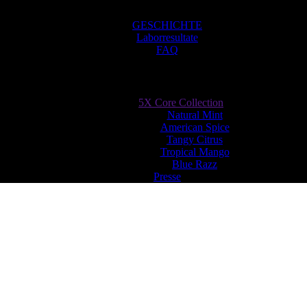
GESCHICHTE
Laborresultate
FAQ
5X Core Collection
Natural Mint
American Spice
Tangy Citrus
Tropical Mango
Blue Razz
Presse