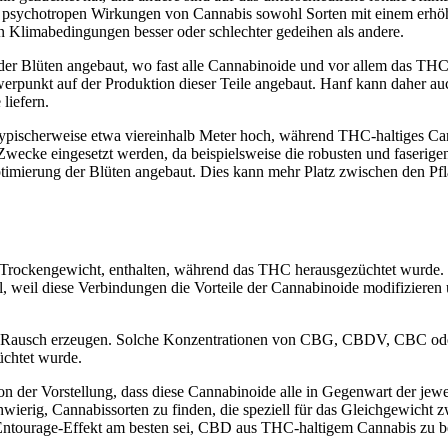
er psychotropen Wirkungen von Cannabis sowohl Sorten mit einem erhö
en Klimabedingungen besser oder schlechter gedeihen als andere.
er Blüten angebaut, wo fast alle Cannabinoide und vor allem das TH
erpunkt auf der Produktion dieser Teile angebaut. Hanf kann daher a
liefern.
ypischerweise etwa viereinhalb Meter hoch, während THC-haltiges Ca
Zwecke eingesetzt werden, da beispielsweise die robusten und faserige
imierung der Blüten angebaut. Dies kann mehr Platz zwischen den Pfla
Trockengewicht, enthalten, während das THC herausgezüchtet wurde. H
l, weil diese Verbindungen die Vorteile der Cannabinoide modifizieren
inen Rausch erzeugen. Solche Konzentrationen von CBG, CBDV, CBC ode
üchtet wurde.
n der Vorstellung, dass diese Cannabinoide alle in Gegenwart der jew
chwierig, Cannabissorten zu finden, die speziell für das Gleichgewic
ntourage-Effekt am besten sei, CBD aus THC-haltigem Cannabis zu bezi