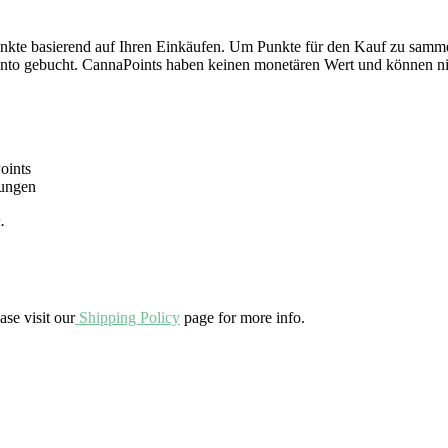
kte basierend auf Ihren Einkäufen. Um Punkte für den Kauf zu samme
onto gebucht. CannaPoints haben keinen monetären Wert und können ni
oints
lungen
.
ase visit our
Shipping Policy
page for more info.