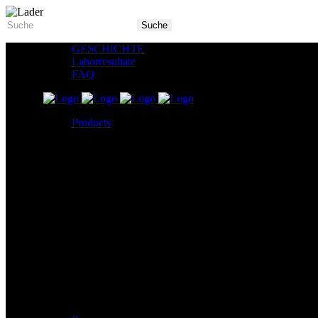
GESCHICHTE
Laborresultate
FAQ
Products
5X Core Collection
Natural Mint
American Spice
Tangy Citrus
Tropical Mango
Blue Razz