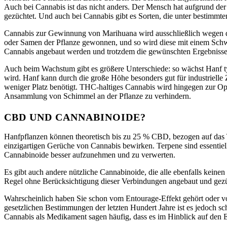
Auch bei Cannabis ist das nicht anders. Der Mensch hat aufgrund d
gezüchtet. Und auch bei Cannabis gibt es Sorten, die unter bestimmt
Cannabis zur Gewinnung von Marihuana wird ausschließlich wegen d
oder Samen der Pflanze gewonnen, und so wird diese mit einem Schw
Cannabis angebaut werden und trotzdem die gewünschten Ergebnisse 
Auch beim Wachstum gibt es größere Unterschiede: so wächst Hanf t
wird. Hanf kann durch die große Höhe besonders gut für industrielle 
weniger Platz benötigt. THC-haltiges Cannabis wird hingegen zur Opt
Ansammlung von Schimmel an der Pflanze zu verhindern.
CBD UND CANNABINOIDE?
Hanfpflanzen können theoretisch bis zu 25 % CBD, bezogen auf das 
einzigartigen Gerüche von Cannabis bewirken. Terpene sind essentiel
Cannabinoide besser aufzunehmen und zu verwerten.
Es gibt auch andere nützliche Cannabinoide, die alle ebenfalls ke
Regel ohne Berücksichtigung dieser Verbindungen angebaut und gez
Wahrscheinlich haben Sie schon vom Entourage-Effekt gehört oder vo
gesetzlichen Bestimmungen der letzten Hundert Jahre ist es jedoch s
Cannabis als Medikament sagen häufig, dass es im Hinblick auf den E