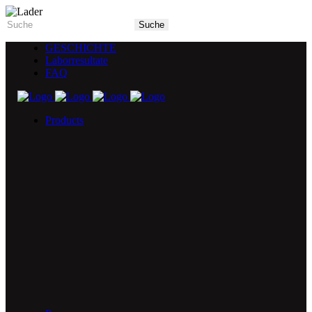
GESCHICHTE
Laborresultate
FAQ
Products
5X Core Collection
Natural Mint
American Spice
Tangy Citrus
Tropical Mango
Blue Razz