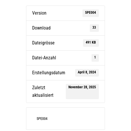
Version
5PE004
Download
33
Dateigrösse
491 KB
Datei-Anzahl
1
Erstellungsdatum
April 8, 2024
Zuletzt
November 28, 2025
aktualisiert
5PE004