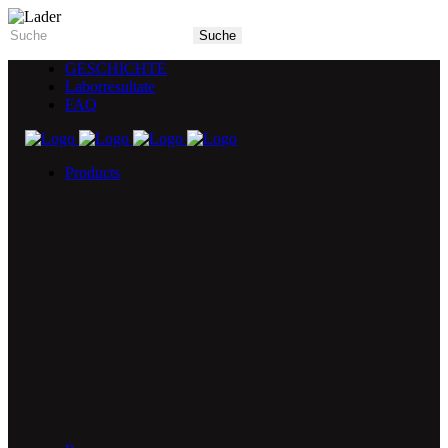
GESCHICHTE
Laborresultate
FAQ
Products
5X Core Collection
Natural Mint
American Spice
Tangy Citrus
Tropical Mango
Blue Razz