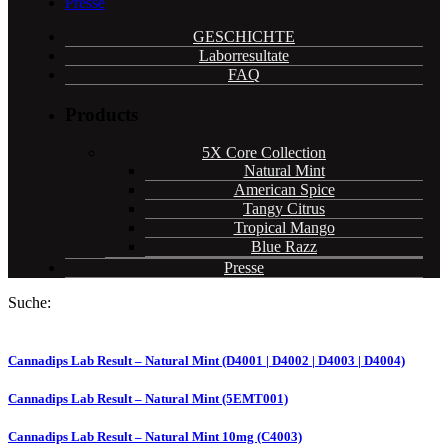
Presse
GESCHICHTE
Laborresultate
FAQ
Products
5X Core Collection
Natural Mint
American Spice
Tangy Citrus
Tropical Mango
Blue Razz
Presse
Suche:
Cannadips Lab Result – Natural Mint (D4001 | D4002 | D4003 | D4004)
Cannadips Lab Result – Natural Mint (5EMT001)
Cannadips Lab Result – Natural Mint 10mg (C4003)