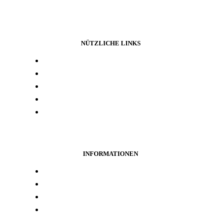
NÜTZLICHE LINKS
Presse und media
Laborresultate
Händlersuche
Woanders kaufen
Kontakt
INFORMATIONEN
Treueprogramm
Datenschutz
Rückerstattung
Nutzungsbedingungen