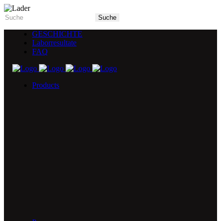
GESCHICHTE
Laborresultate
FAQ
Products
5X Core Collection
Natural Mint
American Spice
Tangy Citrus
Tropical Mango
Blue Razz