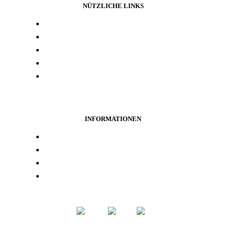
NÜTZLICHE LINKS
Presse und media
Laborresultate
Händlersuche
Woanders kaufen
Kontakt
INFORMATIONEN
Treueprogramm
Datenschutz
Rückerstattung
Nutzungsbedingungen