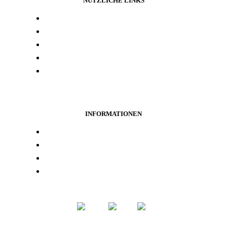
NÜTZLICHE LINKS
Presse und media
Laborresultate
Händlersuche
Woanders kaufen
Kontakt
INFORMATIONEN
Treueprogramm
Datenschutz
Rückerstattung
Nutzungsbedingungen