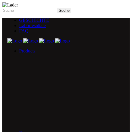
GESCHICHTE
Laborresultate
FAQ
Products
5X Core Collection
Natural Mint
American Spice
Tangy Citrus
Tropical Mango
Blue Razz